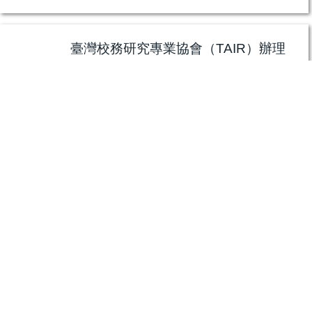
臺灣校務研究專業協會（TAIR）辦理
「2025年臺灣校務研究專業協會主題
講座—韓國高等教育改革」
一、為深入探討大學績效評估與高等教育改革
趨勢，臺灣校務研究專業協會與國立政治大學
教育學院共同舉辦主題講座，邀請韓國首爾大
學Shin Jung Cheol教授，分享南韓政府於高
等教育改革與大學評價策略之實務經驗。
二、自1980年代起，全球興...
臺灣校務研究專業協會(TAIR)舉辦
「2025年臺灣校務研究主題講座
——校務數據資料庫建置經驗分享」