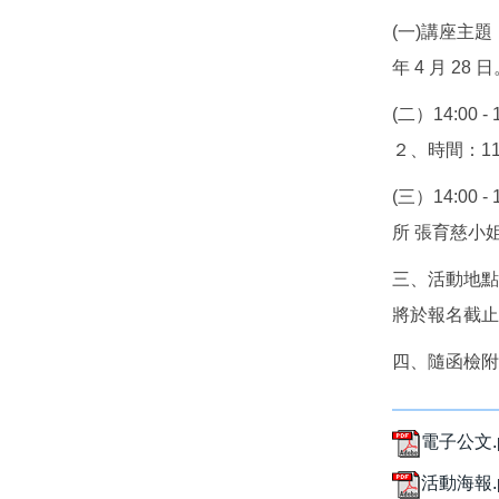
(一)講座主題
年 4 月 28 
(二）14:0
２、時間：115
(三）14:0
所 張育慈小姐 ２
三、活動地點
將於報名截止
四、隨函檢附
電子公文.p
活動海報.p