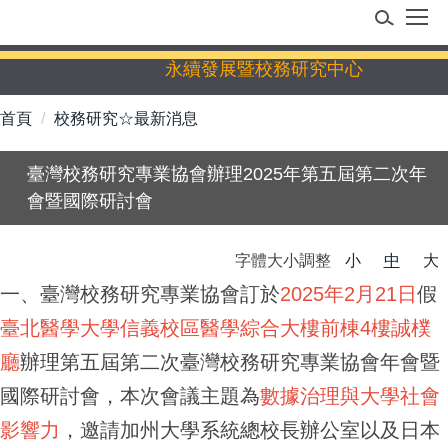
跳
到
主
永續發展暨校務研究中心
要
內
首頁
校務研究☆最新消息
容
區
臺灣校務研究專業協會辦理2025年第五屆第二次年
會暨國際研討會
字體大小調整
小
中
大
一、臺灣校務研究專業協會訂於
2025年2月21日
假
臺北醫學大學信義校區醫學綜合大樓前棟4樓誠樸
廳
辦理第五屆第二次臺灣校務研究專業協會年會暨
國際研討會，本次會議主題為
數據治理與大學社會
影響力
，邀請加州大學系統總校長辦公室以及日本