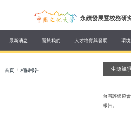
跳
到
永續發展暨校務研
主
要
內
容
最新消息
關於我們
人才培育與發展
環境
區
生源競
首頁
相關報告
台灣評鑑協會
報告。